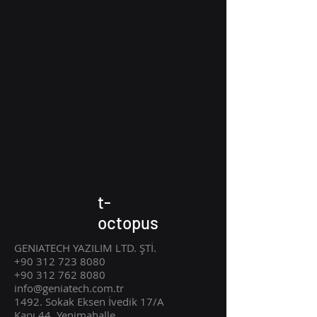
t-
octopus
GENIATECH YAZILIM LTD. ŞTİ.
+90 312 723 8080
+90 312 762 8080
info@geniatech.com.tr
1492. Sokak Eksen İvedik 17/A
Kapı 44
Ye
nimahalle